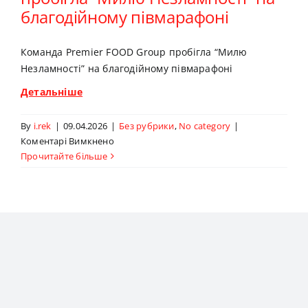
благодійному півмарафоні
Команда Premier FOOD Group пробігла “Милю
Незламності” на благодійному півмарафоні
Детальніше
By
i.rek
|
09.04.2026
|
Без рубрики
,
No category
|
до
Коментарі Вимкнено
Команда
Прочитайте більше
Premier
FOOD
Group
пробігла
“Милю
Незламності”
на
благодійному
півмарафоні