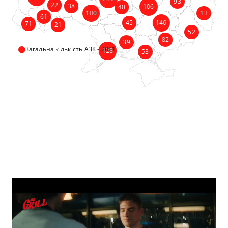
93
22
38
106
40
100
13
61
45
146
71
21
52
82
39
Загальна кількість АЗК - 2001
128
53