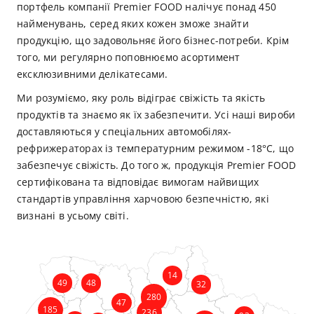
портфель компанії Premier FOOD налічує понад 450
найменувань, серед яких кожен зможе знайти
продукцію, що задовольняє його бізнес-потреби. Крім
того, ми регулярно поповнюємо асортимент
ексклюзивними делікатесами.
Ми розуміємо, яку роль відіграє свіжість та якість
продуктів та знаємо як їх забезпечити. Усі наші вироби
доставляються у спеціальних автомобілях-
рефрижераторах із температурним режимом -18°C, що
забезпечує свіжість. До того ж, продукція Premier FOOD
сертифікована та відповідає вимогам найвищих
стандартів управління харчовою безпечністю, які
визнані в усьому світі.
14
49
48
32
280
47
185
236