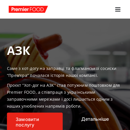
Skip
to
content
АЗК
Саме з хот-догу на заправці та флагманської сосиски
“Прем’єра” почалася історія нашої компанії.
Проєкт “Хот-дог на АЗК” став потужним поштовхом для
Premier FOOD, а співпраця з українськими
заправочними мережами і досі лишається одним з
наших улюблених напрямів роботи.
Детальніше
Замовити
послугу