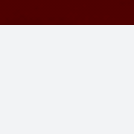
29 листопада Premier FOOD Group з власним брендом
Mr.Grill святкує 18-річчя. За ці роки компанія виросла
з невеликого постачальника хот-догів на АЗК до
національного виробника із широким продуктовим
портфелем, потужною логістичною системою,
власним R&D-центром і мережею партнерів по всій
Україні та за її межами.
Ми зібрали
18 фактів
, що найкраще демонструють
масштаб, стабільність і амбіції Premier FOOD Group —
компанії, яка вже 18 років формує культуру якісного